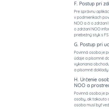
F. Postup pri 
Pre správnu apliká
v podmienkach pov
NOO a či o zdržaní
o zdržaní NOO info
priebežný styk s FS
G. Postup pri 
Povinná osoba je p
údaje a písomné dok
vykonania obchodu 
a písomné doklady a
H. Určenie osob
NOO a prostred
Povinná osoba je p
osoby, ak takouto 
osoba musí byť ve