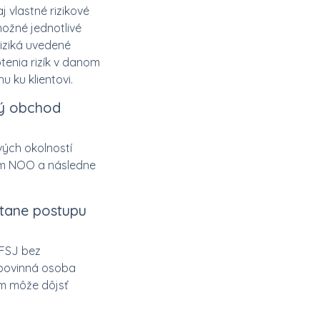
 vlastné rizikové
možné jednotlivé
riziká uvedené
tenia rizík v danom
 ku klientovi.
ný obchod
ých okolností
iem NOO a následne
átane postupu
 FSJ bez
 povinná osoba
ím môže dôjsť