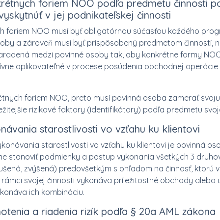
krétnych foriem NOO podľa predmetu činnosti po
yskytnúť v jej podnikateľskej činnosti
h foriem NOO musí byť obligatórnou súčasťou každého prog
osoby a zároveň musí byť prispôsobený predmetom činností, 
aradená medzi povinné osoby tak, aby konkrétne formy NOO 
ívne aplikovateľné v procese posúdenia obchodnej operácie z
rétnych foriem NOO, preto musí povinná osoba zamerať svoj
itejšie rizikové faktory (identifikátory) podľa predmetu svoje
ávania starostlivosti vo vzťahu ku klientovi
onávania starostlivosti vo vzťahu ku klientovi je povinná o
e stanoviť podmienky a postup vykonania všetkých 3 druhov 
ušená, zvýšená) predovšetkým s ohľadom na činnosť, ktorú
v rámci svojej činnosti vykonáva príležitostné obchody aleb
ykonáva ich kombináciu.
otenia a riadenia rizík podľa § 20a AML zákona