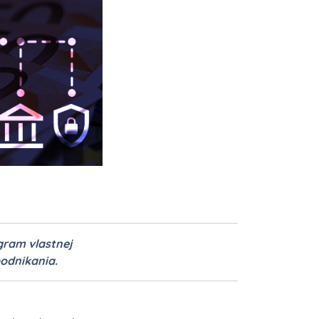
gram vlastnej
podnikania.