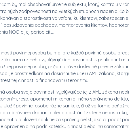
ičom by mal obsahovať určenie subjektu, ktorý kontrolu v rá
ntrolných zodpovedností na všetkých stupňoch riadenia, č
konávania starostlivosti vo vzťahu ku klientovi, zabezpečenie
í, posudzovania obchodov, monitorovania klientov, hodnotenia
ia NOO a jej periodicitu.
innosti povinnej osoby by mal pre každú povinnú osobu pred
zákonom a z neho vyplývajúcich povinností s prihliadnutím n
každej povinnej osoby, pričom práve dôsledné plnenie zákon
sôb, je prostriedkom na dosiahnutie účelu AML zákona, ktor
z trestnej činnosti a financovaniu terorizmu.
ná osoba svoje povinnosti vyplývajúce jej z AML zákona nepln
konaním, resp. opomenutím konania, iného správneho deliktu,
uložiť povinnej osobe rôzne sankcie, či už vo forme peňažne
a protiprávneho konania alebo odstrániť zistené nedostatky,
odnutia o uložení sankcie za správny delikt, ako aj podať p
e oprávnenia na podnikateľskú činnosť alebo inú samostatn