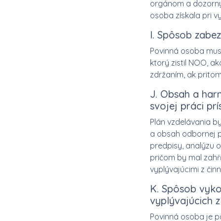
orgánom a dozorným
osoba získala pri vy
I. Spôsob zabe
Povinná osoba musí
ktorý zistil NOO, a
zdržaním, ak prito
J. Obsah a har
svojej práci pr
Plán vzdelávania b
a obsah odbornej p
predpisy, analýzu o
pričom by mal zah
vyplývajúcimi z či
K. Spôsob vyko
vyplývajúcich 
Povinná osoba je p