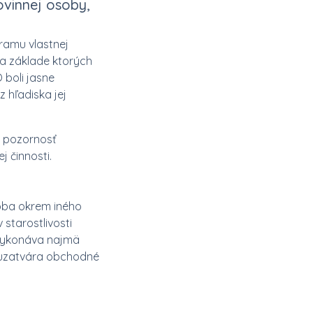
vinnej osoby,
ramu vlastnej
na základe ktorých
boli jasne
 hľadiska jej
u pozornosť
j činnosti.
soba okrem iného
starostlivosti
 vykonáva najmä
o uzatvára obchodné