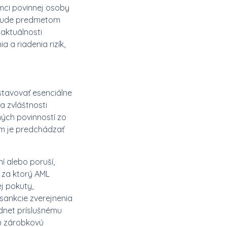
mci povinnej osoby
o bude predmetom
 aktuálnosti
 a riadenia rizík,
stavovať esenciálne
a zvláštnosti
ných povinností zo
ým je predchádzať
í alebo poruší,
 za ktorý AML
j pokuty,
 sankcie zverejnenia
odnet príslušnému
ú zárobkovú