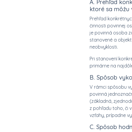
A. Prehľad kon
ktoré sa môžu v
Prehľad konkrétnyc
činnosti povinnej 
je povinná osoba z
stanovené a objekt
neobvyklosti.
Pri stanovení konk
primárne na najdôlež
B. Spôsob vykon
V rámci spôsobu vyk
povinná jednoznačn
(základná, zjednod
z pohľadu toho, či 
vzťahy, prípadne v
C. Spôsob hodn