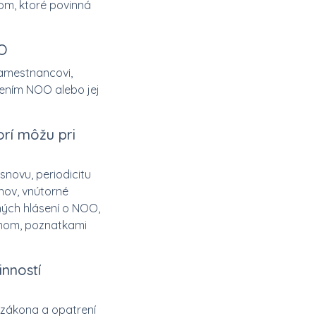
om, ktoré povinná
OO
zamestnancovi,
sením NOO alebo jej
rí môžu pri
novu, periodicitu
nov, vnútorné
rných hlásení o NOO,
mom, poznatkami
nností
 zákona a opatrení