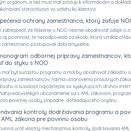
 orgánom, a tiež musí mať prístup k informáciám a doklad
konávaní starostlivosti vo vzťahu ku klientovi.
zpečenia ochrany zamestnanca, ktorý zisťuje N
 zabezpečiť, že hlásenie o NOO nesmie obsahovať údaje o 
ko aj povinnosť, že nezodpovedá za škodu, ktorá vznikla ohlá
m zamestnanci postupovali dobromyseľne.
monogram odbornej prípravy zamestnancov, kto
ísť do styku s NOO
y mal byť súčasťou programu a mal by obsahovať základnú os
rípravy zamestnancov, najmä ustanovenia príslušných záko
bsahu a súvislostí najčastejšie sa vyskytujúcich druhov inte
ŕňať predovšetkým oboznámenie sa s AML zákonom, progra
nnosti povinnej osoby, prípadne dohliadajúceho orgánu.
návania kontroly dodržiavania programu a povi
z AML zákona pre povinnú osobu
ovinná určiť vlastný mechanizmus kontroly dodržiavania AML