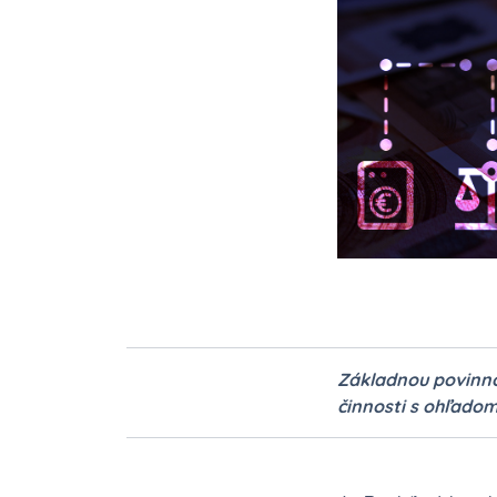
Základnou povinno
činnosti s ohľadom