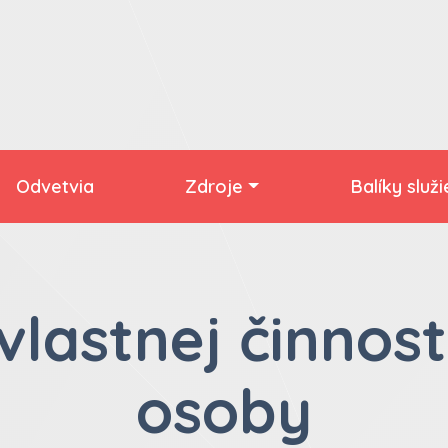
Odvetvia
Zdroje
Balíky služ
lastnej činnost
osoby