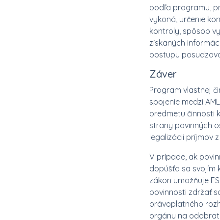
podľa programu, pr
vykoná, určenie ko
kontroly, spôsob vy
získaných informáci
postupu posudzovan
Záver
Program vlastnej č
spojenie medzi AML 
predmetu činnosti 
strany povinných o
legalizácii príjmov 
V prípade, ak povin
dopúšťa sa svojím 
zákon umožňuje FSJ 
povinnosti zdržať s
právoplatného rozh
orgánu na odobrati