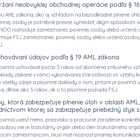
zdržaní neobvyklej obchodnej operácie podľa § 
ciu AML zákona, ako aj vzhľadom na bezodkladné plnenie ohl
innej osoby je potrebné presne vymedziť, akým spôsobom s
 NOO rozhoduje zamestnanec povinnej osoby alebo určená os
rmuje FSJ zamestnanec povinnej osoby alebo určená osoba,
J.
uchovávaní údajov podľa § 19 AML zákona
ovinná uchovávať počas 5 rokov od skončenia zmluvného vzť
lady získané v rámci vykonávania starostlivosti vo vzťahu ku
všetky údaje a písomné doklady o ňom, pričom je povinná 
j dlhšie ako 5 rokov, ak o to písomne požiada FSJ.
y, ktorá zabezpečuje plnenie úloh v oblasti AML
níctvom ktorej sa zabezpečuje priebežný styk s
ovinná uviesť meno, priezvisko a pracovné zaradenie konkré
osobou nie je štatutárny orgán alebo člen štatutárneho orgá
dúcim zamestnancom, musí mať možnosť priamej komunikáci