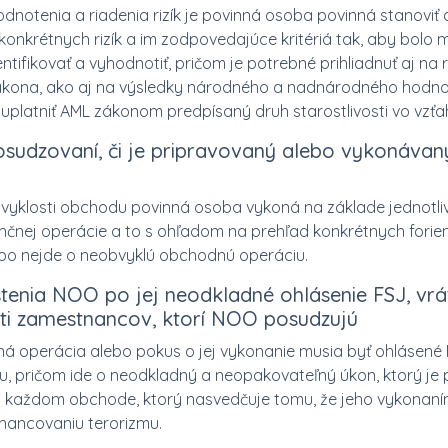
notenia a riadenia rizík je povinná osoba povinná stanoviť aj
 konkrétnych rizík a im zodpovedajúce kritériá tak, aby bolo 
entifikovať a vyhodnotiť, pričom je potrebné prihliadnuť aj na 
 zákona, ako aj na výsledky národného a nadnárodného hodno
uplatniť AML zákonom predpísaný druh starostlivosti vo vzťahu
posudzovaní, či je pripravovaný alebo vykonáva
yklosti obchodu povinná osoba vykoná na základe jednotliv
ančnej operácie a to s ohľadom na prehľad konkrétnych for
lebo nejde o neobvyklú obchodnú operáciu.
istenia NOO po jej neodkladné ohlásenie FSJ, vr
i zamestnancov, ktorí NOO posudzujú
 operácia alebo pokus o jej vykonanie musia byť ohlásené
, pričom ide o neodkladný a neopakovateľný úkon, ktorý je
i každom obchode, ktorý nasvedčuje tomu, že jeho vykonan
financovaniu terorizmu.