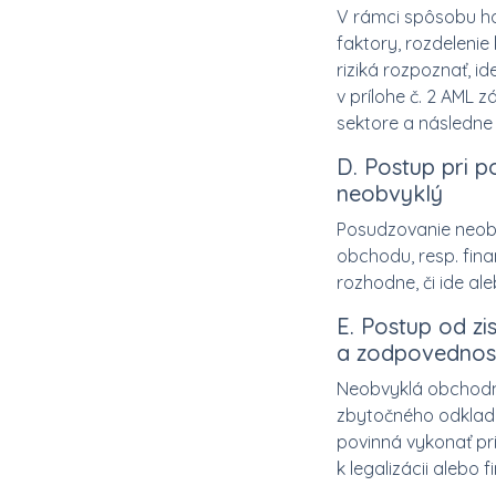
V rámci spôsobu hod
faktory, rozdelenie
riziká rozpoznať, id
v prílohe č. 2 AML
sektore a následne 
D. Postup pri 
neobvyklý
Posudzovanie neobv
obchodu, resp. fin
rozhodne, či ide a
E. Postup od z
a zodpovednost
Neobvyklá obchodná
zbytočného odkladu
povinná vykonať pr
k legalizácii alebo 