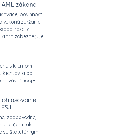
16 AML zákona
asovacej povinnosti
a vykoná zdržanie
oba, resp. či
 ktorá zabezpečuje
ahu s klientom
 klientovi a od
uchovávať údaje
, ohlasovanie
 FSJ
tnej zodpovednej
nu, pričom takáto
e so štatutárnym