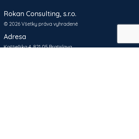
Rokan Consulting, s.r.o.
©
2026
Všetky práva vyhradené
Adresa
Kaštieľska 4, 821 05 Bratislava
Kontakty
info@aml-cft.sk
+421 905 667 889
Naše riešenia
Programy vlastnej činnosti
AML & CFT Compliance