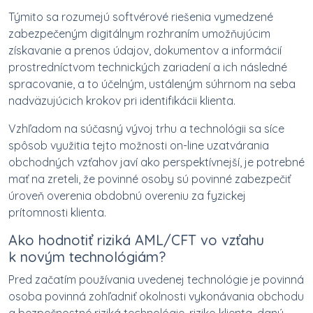
Týmito sa rozumejú softvérové riešenia vymedzené
zabezpečeným digitálnym rozhraním umožňujúcim
získavanie a prenos údajov, dokumentov a informácií
prostredníctvom technických zariadení a ich následné
spracovanie, a to účelným, ustáleným súhrnom na seba
nadväzujúcich krokov pri identifikácii klienta.
Vzhľadom na súčasný vývoj trhu a technológii sa síce
spôsob využitia tejto možnosti on-line uzatvárania
obchodných vzťahov javí ako perspektívnejší, je potrebné
mať na zreteli, že povinné osoby sú povinné zabezpečiť
úroveň overenia obdobnú overeniu za fyzickej
prítomnosti klienta.
Ako hodnotiť riziká AML/CFT vo vzťahu
k novým technológiám?
Pred začatím používania uvedenej technológie je povinná
osoba povinná zohľadniť okolnosti vykonávania obchodu