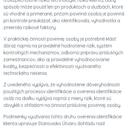
a bezpečnostné riziká technológie, riziko klienta, daný
spôsob môže použiť len pri produktoch a službách, ktoré
sú vhodné a primerané, pričom povinná osoba je povinná
pri kontrole preukázať, ako identifikovala, vyhodnotila a
zmiernila rizikové faktory.
V praktickej činnosti povinnej osoby je potrebné klásť
dôraz najmä na pravidelné hodnotenie rizík, systém
kontrolných mechanizmov, odbornú prípravu príslušných
zamestnancov, ako aj pravidelné vyhodnocovanie
kvality, bezpečnosti a efektívnosti využívaného
technického riešenia.
Z uvedeného vyplýva, že vyhodnotenie dôveryhodnosti
použitých procesov identifikácie a overenia identifikácie
osôb na diaľku vyplýva najmä z miery rizík, ktoré sú
obvyklé s ohľadom na činnosť príslušnej povinnej osoby.
Podmienky využívania tohto druhu overenia identifikácie
klienta upravuje Stanovisko Útvaru dohľadu nad