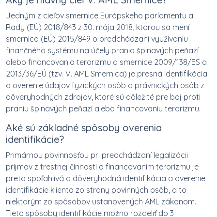
Jedným z cieľov smernice Európskeho parlamentu a
Rady (EÚ) 2018/843 z 30. mája 2018, ktorou sa mení
smernica (EÚ) 2015/849 o predchádzaní využívaniu
finančného systému na účely prania špinavých peňazí
alebo financovania terorizmu a smernice 2009/138/ES a
2013/36/EÚ (tzv. V. AML Smernica) je presná identifikácia
a overenie údajov fyzických osôb a právnických osôb z
dôveryhodných zdrojov, ktoré sú dôležité pre boj proti
praniu špinavých peňazí alebo financovaniu terorizmu.
Aké sú základné spôsoby overenia
identifikácie?
Primárnou povinnosťou pri predchádzaní legalizácii
príjmov z trestnej činnosti a financovaním terorizmu je
preto spoľahlivá a dôveryhodná identifikácia a overenie
identifikácie klienta zo strany povinných osôb, a to
niektorým zo spôsobov ustanovených AML zákonom.
Tieto spôsoby identifikácie možno rozdeliť do 3