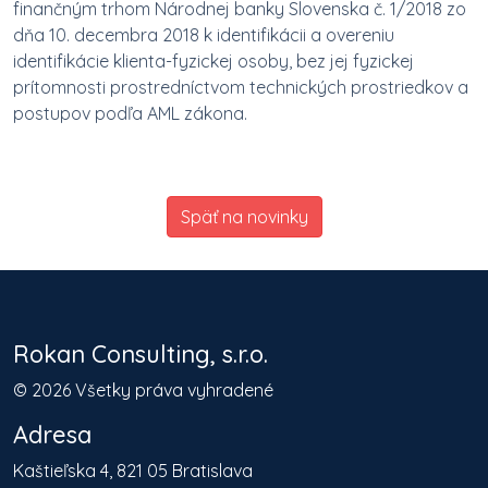
finančným trhom Národnej banky Slovenska č. 1/2018 zo
dňa 10. decembra 2018 k identifikácii a overeniu
identifikácie klienta-fyzickej osoby, bez jej fyzickej
prítomnosti prostredníctvom technických prostriedkov a
postupov podľa AML zákona.
Späť na novinky
Rokan Consulting, s.r.o.
©
2026
Všetky práva vyhradené
Adresa
Kaštieľska 4, 821 05 Bratislava