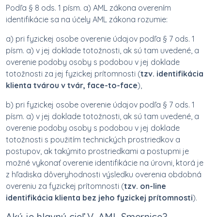
Podľa § 8 ods. 1 písm. a) AML zákona overením
identifikácie sa na účely AML zákona rozumie:
a) pri fyzickej osobe overenie údajov podľa § 7 ods. 1
písm. a) v jej doklade totožnosti, ak sú tam uvedené, a
overenie podoby osoby s podobou v jej doklade
totožnosti za jej fyzickej prítomnosti (
tzv. identifikácia
klienta tvárou v tvár, face-to-face
),
b) pri fyzickej osobe overenie údajov podľa § 7 ods. 1
písm. a) v jej doklade totožnosti, ak sú tam uvedené, a
overenie podoby osoby s podobou v jej doklade
totožnosti s použitím technických prostriedkov a
postupov, ak takýmito prostriedkami a postupmi je
možné vykonať overenie identifikácie na úrovni, ktorá je
z hľadiska dôveryhodnosti výsledku overenia obdobná
overeniu za fyzickej prítomnosti (
tzv. on-line
identifikácia klienta bez jeho fyzickej prítomnosti
).
Aký je hlavný cieľ V. AML Smernice?