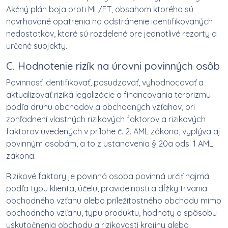
Akčný plán boja proti ML/FT, obsahom ktorého sú
navrhované opatrenia na odstránenie identifikovaných
nedostatkov, ktoré sú rozdelené pre jednotlivé rezorty a
určené subjekty.
C. Hodnotenie rizík na úrovni povinných osôb
Povinnosť identifikovať, posudzovať, vyhodnocovať a
aktualizovať riziká legalizácie a financovania terorizmu
podľa druhu obchodov a obchodných vzťahov, pri
zohľadnení vlastných rizikových faktorov a rizikových
faktorov uvedených v prílohe č. 2. AML zákona, vyplýva aj
povinným osobám, a to z ustanovenia § 20a ods. 1 AML
zákona.
Rizikové faktory je povinná osoba povinná určiť najmä
podľa typu klienta, účelu, pravidelnosti a dĺžky trvania
obchodného vzťahu alebo príležitostného obchodu mimo
obchodného vzťahu, typu produktu, hodnoty a spôsobu
uskutočnenia obchodu a rizikovosti krajiny alebo