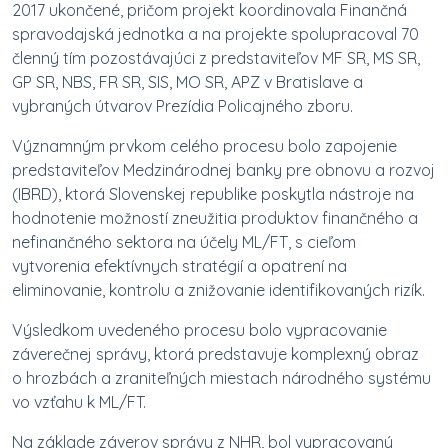
2017 ukončené, pričom projekt koordinovala Finančná
spravodajská jednotka a na projekte spolupracoval 70
členný tím pozostávajúci z predstaviteľov MF SR, MS SR,
GP SR, NBS, FR SR, SIS, MO SR, APZ v Bratislave a
vybraných útvarov Prezídia Policajného zboru.
Významným prvkom celého procesu bolo zapojenie
predstaviteľov Medzinárodnej banky pre obnovu a rozvoj
(IBRD), ktorá Slovenskej republike poskytla nástroje na
hodnotenie možností zneužitia produktov finančného a
nefinančného sektora na účely ML/FT, s cieľom
vytvorenia efektívnych stratégií a opatrení na
eliminovanie, kontrolu a znižovanie identifikovaných rizík.
Výsledkom uvedeného procesu bolo vypracovanie
záverečnej správy, ktorá predstavuje komplexný obraz
o hrozbách a zraniteľných miestach národného systému
vo vzťahu k ML/FT.
Na základe záverov správy z NHR, bol vypracovaný