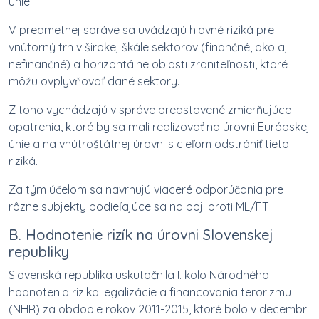
únie.
V predmetnej správe sa uvádzajú hlavné riziká pre
vnútorný trh v širokej škále sektorov (finančné, ako aj
nefinančné) a horizontálne oblasti zraniteľnosti, ktoré
môžu ovplyvňovať dané sektory.
Z toho vychádzajú v správe predstavené zmierňujúce
opatrenia, ktoré by sa mali realizovať na úrovni Európskej
únie a na vnútroštátnej úrovni s cieľom odstrániť tieto
riziká.
Za tým účelom sa navrhujú viaceré odporúčania pre
rôzne subjekty podieľajúce sa na boji proti ML/FT.
B. Hodnotenie rizík na úrovni Slovenskej
republiky
Slovenská republika uskutočnila I. kolo Národného
hodnotenia rizika legalizácie a financovania terorizmu
(NHR) za obdobie rokov 2011-2015, ktoré bolo v decembri