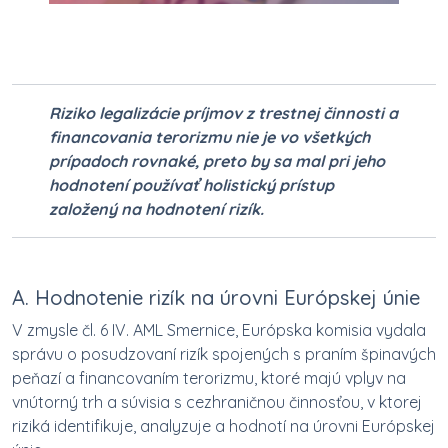
Riziko legalizácie príjmov z trestnej činnosti a
financovania terorizmu nie je vo všetkých
prípadoch rovnaké, preto by sa mal pri jeho
hodnotení používať holistický prístup
založený na hodnotení rizík.
A. Hodnotenie rizík na úrovni Európskej únie
V zmysle čl. 6 IV. AML Smernice, Európska komisia vydala
správu o posudzovaní rizík spojených s praním špinavých
peňazí a financovaním terorizmu, ktoré majú vplyv na
vnútorný trh a súvisia s cezhraničnou činnosťou, v ktorej
riziká identifikuje, analyzuje a hodnotí na úrovni Európskej