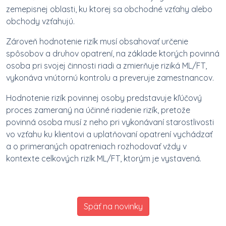
zemepisnej oblasti, ku ktorej sa obchodné vzťahy alebo
obchody vzťahujú.
Zároveň hodnotenie rizík musí obsahovať určenie
spôsobov a druhov opatrení, na základe ktorých povinná
osoba pri svojej činnosti riadi a zmierňuje riziká ML/FT,
vykonáva vnútornú kontrolu a preveruje zamestnancov.
Hodnotenie rizík povinnej osoby predstavuje kľúčový
proces zameraný na účinné riadenie rizík, pretože
povinná osoba musí z neho pri vykonávaní starostlivosti
vo vzťahu ku klientovi a uplatňovaní opatrení vychádzať
a o primeraných opatreniach rozhodovať vždy v
kontexte celkových rizík ML/FT, ktorým je vystavená.
Späť na novinky