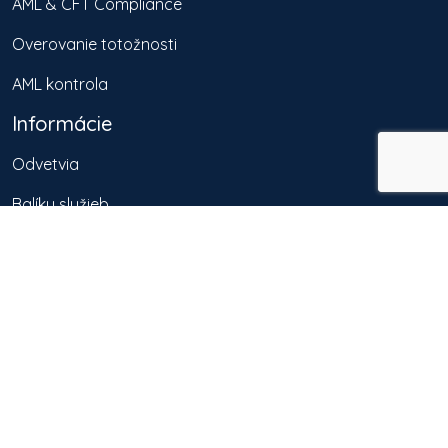
AML & CFT Compliance
Overovanie totožnosti
AML kontrola
Informácie
Odvetvia
Balíky služieb
O nás
Zdroje
Správne delikty
Referencie
Kontakt